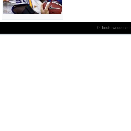
© beste-weddenscha